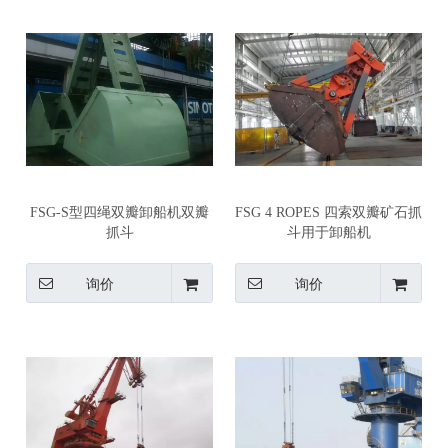
FSG-S型四绳双瓣卸船机双瓣
FSG 4 ROPES 四索双瓣矿石抓
抓斗
斗用于卸船机
询价
询价