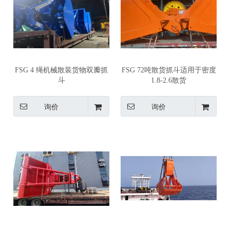
FSG 4 绳机械散装货物双瓣抓
FSG 72吨散货抓斗适用于密度
斗
1.8-2.6散货
询价
询价