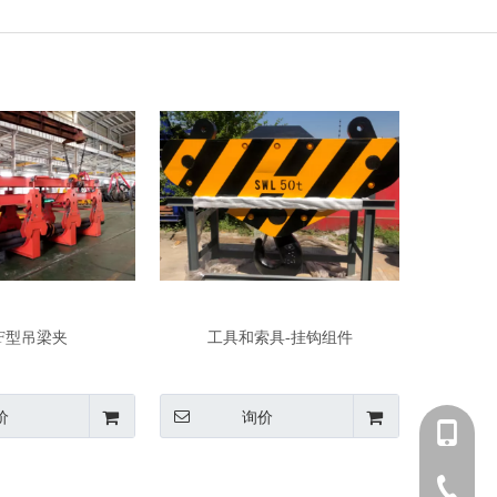
RF型吊梁夹
工具和索具-挂钩组件
价
询价
+86 139-
+86 139-
+86-512-