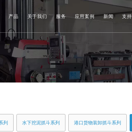
产品
关于我们
服务
应用案例
新闻
支持
环保和可再生能源抓取系列
工程液压抓斗系列
环保料斗
水下挖泥抓斗系列
港口货物装卸抓斗系列
专用工具
船用抓斗系列
系列
水下挖泥抓斗系列
港口货物装卸抓斗系列