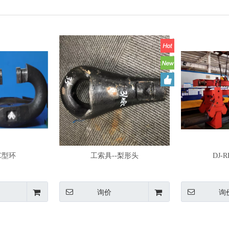
C型环
工索具--梨形头
DJ-
询价
询