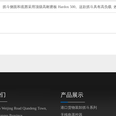
， 抓斗侧面和底唇采用顶级高耐磨板 Hardox 500。这款抓斗具有高负载 
们
产品展示
港口货物装卸抓斗系列
5 Weijing Road Qiandeng Town,
无线电遥控器
iangsu Province