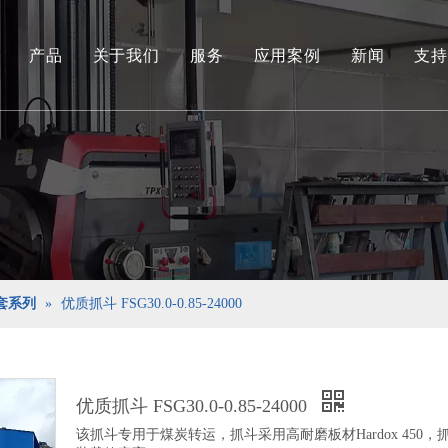
产品
关于我们
服务
应用案例
新闻
支持
环保和可再生能源抓取系列
工程液压抓斗系列
环保料斗
水下挖泥抓斗系列
港口货物装卸抓斗系列
套系列
»
优质抓斗 FSG30.0-0.85-24000
专用工具
船用抓斗系列
优质抓斗 FSG30.0-0.85-24000
该抓斗专用于煤炭转运，抓斗采用高耐磨板材Hardox 450，抓