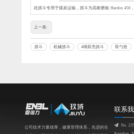
此抓斗专用于煤炭运输，抓斗为高耐磨板 Hardox 450
上一条:
抓斗
机械抓斗
4绳双壳抓斗
双勺抢
联系我

No. 23
公司技术力量雄厚，健康管理体系，先进的生
Kunshan, J