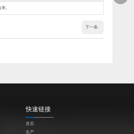
效率。
sales@en
下一条:
快速链接
首页
生产