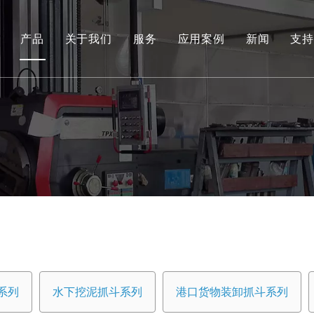
产品
关于我们
服务
应用案例
新闻
支持
环保和可再生能源抓取系列
工程液压抓斗系列
环保料斗
水下挖泥抓斗系列
港口货物装卸抓斗系列
专用工具
船用抓斗系列
系列
水下挖泥抓斗系列
港口货物装卸抓斗系列