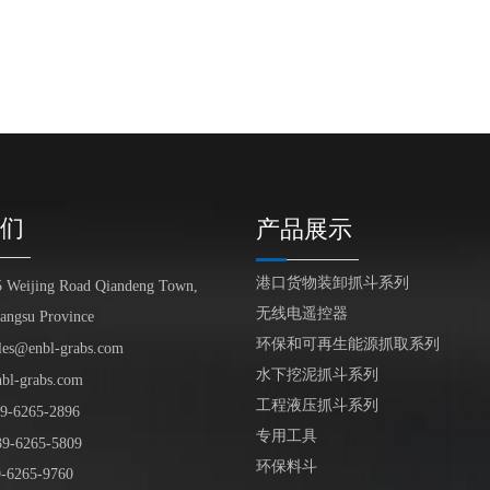
们
产品展示
港口货物装卸抓斗系列
5 Weijing Road Qiandeng Town,
无线电遥控器
iangsu Province
环保和可再生能源抓取系列
les@enbl-grabs.com
水下挖泥抓斗系列
nbl-grabs.com
工程液压抓斗系列
9
-
6265
-
2896
专用工具
39
-6265-5809
环保料斗
6265-9760