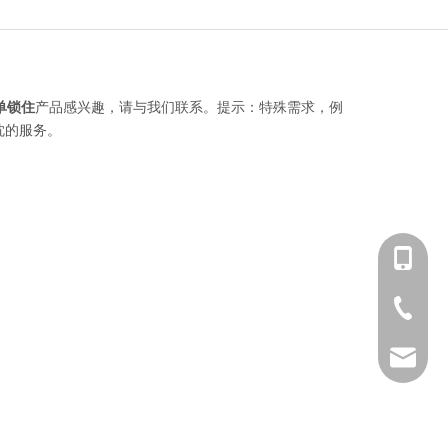
单锁住
产品感兴趣，请与我们联系。提示：特殊需求，例
忱的服务。
+86 139-
+86 139-
+86-512-
+86 189-
After-sa
sales@en