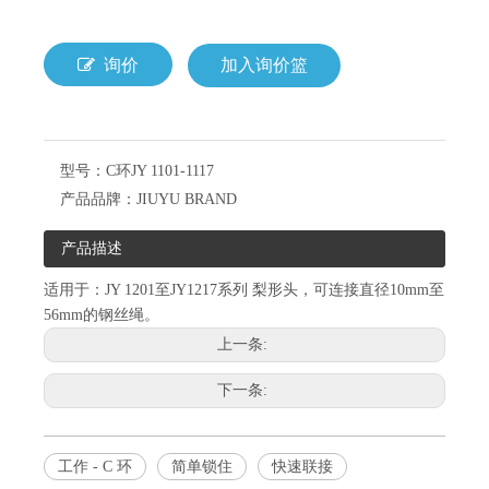
询价
加入询价篮
型号：
C环JY 1101-1117
产品品牌：
JIUYU BRAND
产品描述
适用于：JY 1201至JY1217系列 梨形头，可连接直径10mm至
56mm的钢丝绳。
上一条:
下一条:
工作 - C 环
简单锁住
快速联接