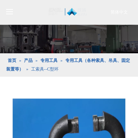
简体中文
Bahasa
indonesia
日本語
Pусский
Français
首页
»
产品
»
专用工具
»
专用工具（各种索具、吊具、固定
العربية
装置等）
»
工索具--C型环
English