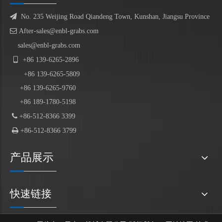

No. 235 Weijing Road Qiandeng Town, Kunshan, Jiangsu Province

After-sales@enbl-grabs.com
sales@enbl-grabs.com

+86
139
-
6265
-
2896
+86
139
-6265-5809
+86 139-6265-9760
+86 189-1780-5198

+86-512-8366 3399

+86-512-8366 3799
产品展示
快速链接