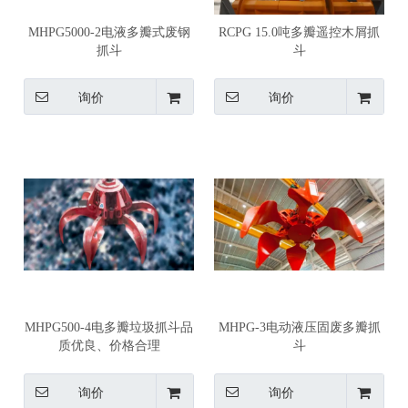
MHPG5000-2电液多瓣式废钢
RCPG 15.0吨多瓣遥控木屑抓
抓斗
斗
询价
询价
MHPG500-4电多瓣垃圾抓斗品
MHPG-3电动液压固废多瓣抓
质优良、价格合理
斗
询价
询价