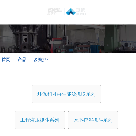
简体中文
Bahasa
indonesia
日本語
Pусский
Français
首页
»
产品
»
多瓣抓斗
العربية
English
环保和可再生能源抓取系列
工程液压抓斗系列
水下挖泥抓斗系列