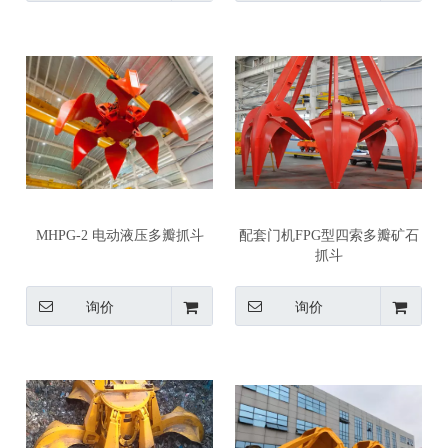
MHPG-2 电动液压多瓣抓斗
配套门机FPG型四索多瓣矿石
抓斗
询价
询价