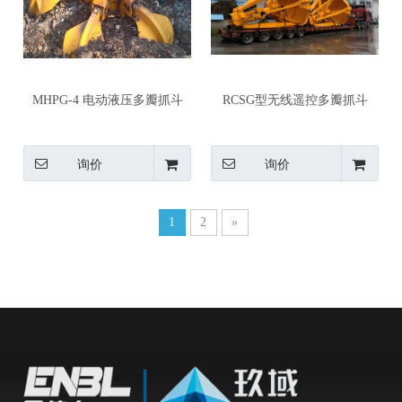
MHPG-4 电动液压多瓣抓斗
RCSG型无线遥控多瓣抓斗
询价
询价
1
2
»