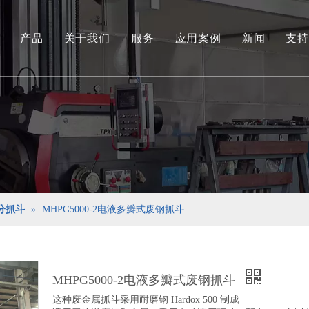
产品
关于我们
服务
应用案例
新闻
支持
环保和可再生能源抓取系列
工程液压抓斗系列
环保料斗
水下挖泥抓斗系列
港口货物装卸抓斗系列
分抓斗
»
MHPG5000-2电液多瓣式废钢抓斗
专用工具
船用抓斗系列
MHPG5000-2电液多瓣式废钢抓斗
这种废金属抓斗采用耐磨钢 Hardox 500 制成