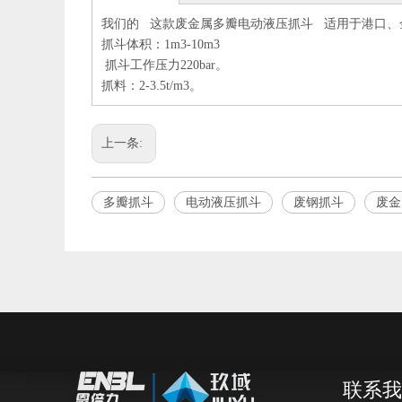
我们的 这款废金属多瓣电动液压抓斗 适用于港口、
抓斗体积：1m3-10m3
抓斗工作压力220bar。
抓料：2-3.5t/m3。
上一条:
多瓣抓斗
电动液压抓斗
废钢抓斗
废金
联系我