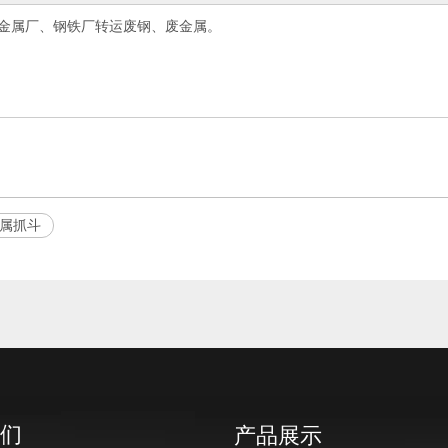
金属厂、钢铁厂转运废钢、废金属。
属抓斗
们
产品展示