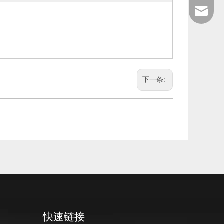
+86 189-
After-sa
sales@en
下一条:
快速链接