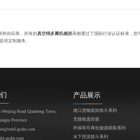
商和供应商，所有的
真空绳多瓣机械抓斗
都通过了国际行业认证标准，您
提供定制服务。
们
产品展示
港口货物装卸抓斗系列
5 Weijing Road Qiandeng Town,
无线电遥控器
iangsu Province
环保和可再生能源抓取系列
les@enbl-grabs.com
水下挖泥抓斗系列
nbl-grabs.com