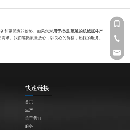
+86 139-
服务和更优惠的价格。如果您对
用于挖掘/疏浚的机械抓斗
产
细需求。我们遵循质量放心，以良心的价格，热忱的服务。
+86 139-
+86-512-
+86 189-
After-sa
sales@en
快速链接
首页
生产
关于我们
服务