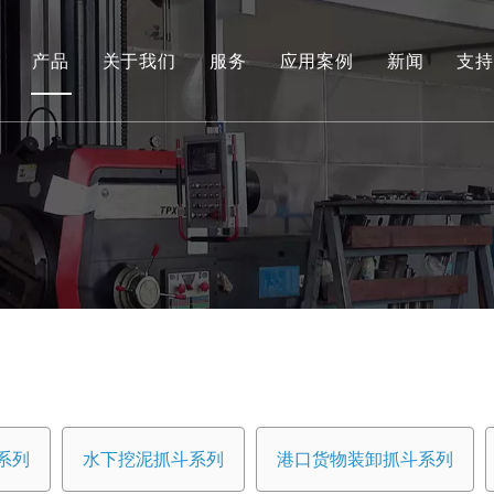
产品
关于我们
服务
应用案例
新闻
支持
环保和可再生能源抓取系列
工程液压抓斗系列
环保料斗
水下挖泥抓斗系列
港口货物装卸抓斗系列
专用工具
船用抓斗系列
系列
水下挖泥抓斗系列
港口货物装卸抓斗系列