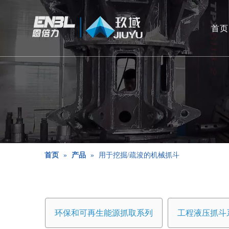
首页
首页
»
产品
»
用于挖掘/疏浚的机械抓斗
环保和可再生能源抓取系列
工程液压抓斗