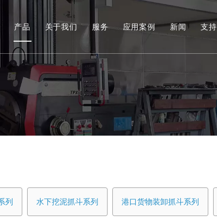
产品
关于我们
服务
应用案例
新闻
支持
环保和可再生能源抓取系列
工程液压抓斗系列
环保料斗
水下挖泥抓斗系列
港口货物装卸抓斗系列
专用工具
船用抓斗系列
系列
水下挖泥抓斗系列
港口货物装卸抓斗系列