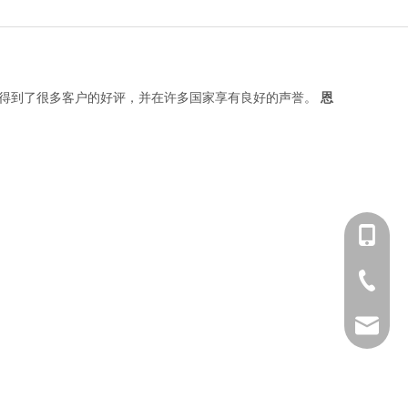
得到了很多客户的好评，并在许多国家享有良好的声誉。
恩
+86 139-
+86 139-
+86-512-
+86 189-
After-sa
sales@en