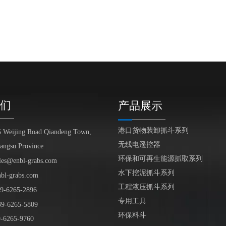
们
产品展示
港口货物装卸抓斗系列
5 Weijing Road Qiandeng Town,
无线电遥控器
iangsu Province
环保和可再生能源抓取系列
les@enbl-grabs.com
水下挖泥抓斗系列
nbl-grabs.com
工程液压抓斗系列
9
-
6265
-
2896
专用工具
39
-6265-5809
环保料斗
6265-9760