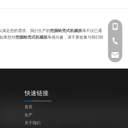
+86 139-
以满足您的需求。我们生产的
挖掘蛤壳式机械抓斗
不仅已通
如果您对
挖掘蛤壳式机械抓斗
感兴趣，请不要犹豫与我们联
+86 139-
+86-512-
+86 189-
After-sa
sales@en
快速链接
首页
生产
关于我们