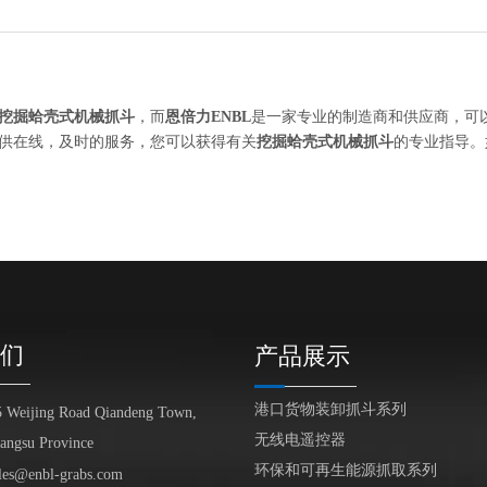
挖掘蛤壳式机械抓斗
，而
恩倍力ENBL
是一家专业的制造商和供应商，可
供在线，及时的服务，您可以获得有关
挖掘蛤壳式机械抓斗
的专业指导。
们
产品展示
港口货物装卸抓斗系列
5 Weijing Road Qiandeng Town,
无线电遥控器
iangsu Province
环保和可再生能源抓取系列
les@enbl-grabs.com