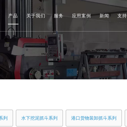
产品
关于我们
服务
应用案例
新闻
支持
环保和可再生能源抓取系列
工程液压抓斗系列
环保料斗
水下挖泥抓斗系列
港口货物装卸抓斗系列
专用工具
船用抓斗系列
系列
水下挖泥抓斗系列
港口货物装卸抓斗系列