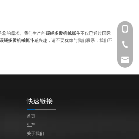
+86 139-
足您的需求。我们生产的
碳绳多瓣机械抓斗
不仅已通过国际
碳绳多瓣机械抓斗
感兴趣，请不要犹豫与我们联系，我们不
+86 139-
+86-512-
+86 189-
After-sa
sales@en
快速链接
首页
生产
关于我们