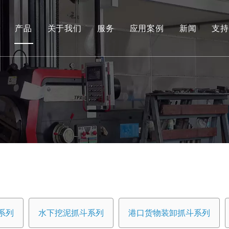
产品
关于我们
服务
应用案例
新闻
支持
环保和可再生能源抓取系列
工程液压抓斗系列
环保料斗
水下挖泥抓斗系列
港口货物装卸抓斗系列
专用工具
船用抓斗系列
系列
水下挖泥抓斗系列
港口货物装卸抓斗系列