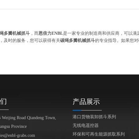
绳多瓣机械抓斗
，而
恩倍力ENBL
是一家专业的制造商和供应商，可以满
，及时的服务，您可以获得有关
碳绳多瓣机械抓斗
的专业指导。如果您对
们
产品展示
港口货物装卸抓斗系列
5 Weijing Road Qiandeng Town,
无线电遥控器
iangsu Province
环保和可再生能源抓取系列
les@enbl-grabs.com