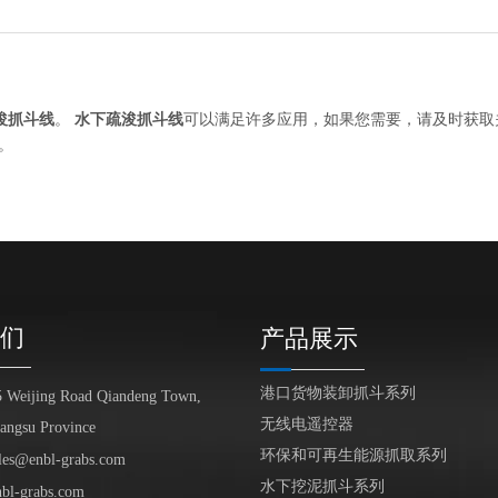
浚抓斗线
。
水下疏浚抓斗线
可以满足许多应用，如果您需要，请及时获取
。
们
产品展示
港口货物装卸抓斗系列
5 Weijing Road Qiandeng Town,
无线电遥控器
iangsu Province
环保和可再生能源抓取系列
les@enbl-grabs.com
水下挖泥抓斗系列
nbl-grabs.com