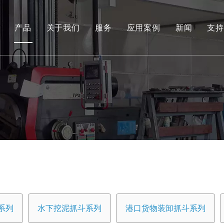
产品
关于我们
服务
应用案例
新闻
支持
环保和可再生能源抓取系列
工程液压抓斗系列
环保料斗
水下挖泥抓斗系列
港口货物装卸抓斗系列
专用工具
船用抓斗系列
系列
水下挖泥抓斗系列
港口货物装卸抓斗系列