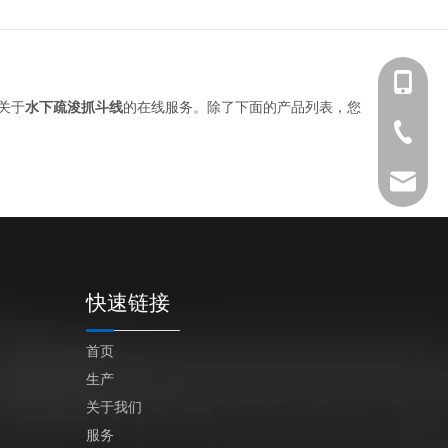
+86 139-
关于
水下疏浚抓斗线
的在线服务。除了下面的产品列表，您
+86 139-
+86-512-
+86 189-
After-sa
sales@en
快速链接
首页
生产
关于我们
服务