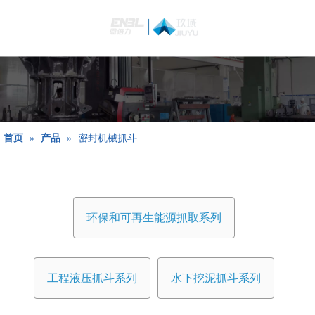
简体中文
Bahasa
indonesia
日本語
Pусский
Français
首页
»
产品
»
密封机械抓斗
العربية
English
环保和可再生能源抓取系列
工程液压抓斗系列
水下挖泥抓斗系列