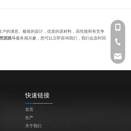
+86 139-
客户的满意。极致的设计，优质的原材料，高性能和有竞争
挖泥抓斗
服务感兴趣，您可以立即咨询我们，我们会及时回
+86 139-
+86-512-
+86 189-
After-sa
sales@en
快速链接
首页
生产
关于我们