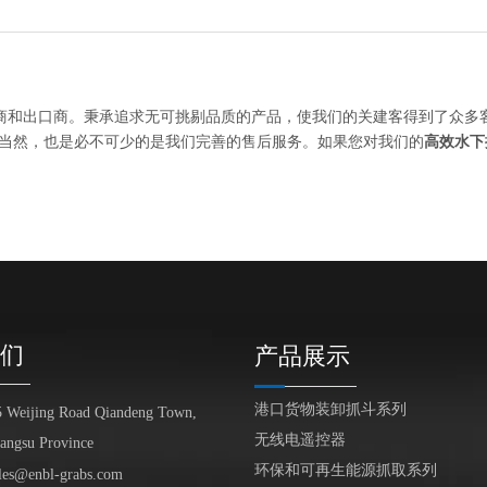
商和出口商。秉承追求无可挑剔品质的产品，使我们的关建客得到了众多
当然，也是必不可少的是我们完善的售后服务。如果您对我们的
高效水下
们
产品展示
港口货物装卸抓斗系列
5 Weijing Road Qiandeng Town,
无线电遥控器
iangsu Province
环保和可再生能源抓取系列
les@enbl-grabs.com