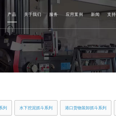
产品
关于我们
服务
应用案例
新闻
支持
环保和可再生能源抓取系列
工程液压抓斗系列
环保料斗
水下挖泥抓斗系列
港口货物装卸抓斗系列
专用工具
船用抓斗系列
系列
水下挖泥抓斗系列
港口货物装卸抓斗系列