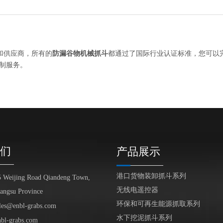
和供应商，所有的
防漏谷物机械抓斗
都通过了国际行业认证标准，您可以
制服务。
们
产品展示
港口货物装卸抓斗系列
5 Weijing Road Qiandeng Town,
无线电遥控器
iangsu Province
环保和可再生能源抓取系列
les@enbl-grabs.com
水下挖泥抓斗系列
nbl-grabs.com