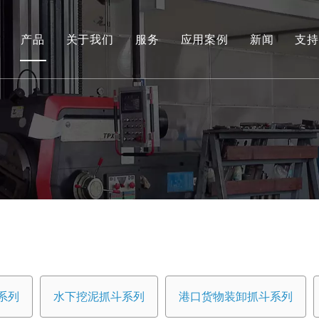
产品
关于我们
服务
应用案例
新闻
支持
环保和可再生能源抓取系列
工程液压抓斗系列
环保料斗
水下挖泥抓斗系列
港口货物装卸抓斗系列
专用工具
船用抓斗系列
系列
水下挖泥抓斗系列
港口货物装卸抓斗系列