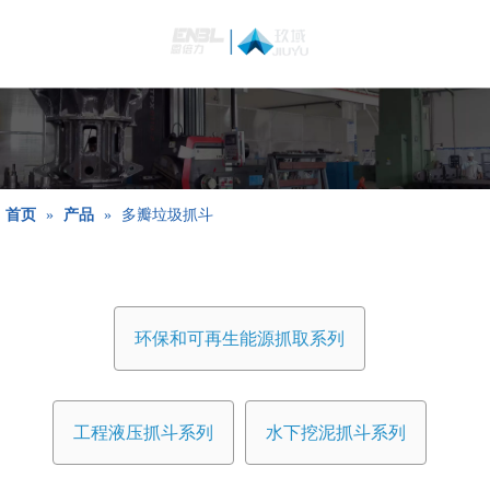
简体中文
Bahasa
indonesia
日本語
Pусский
Français
首页
»
产品
»
多瓣垃圾抓斗
العربية
English
环保和可再生能源抓取系列
工程液压抓斗系列
水下挖泥抓斗系列