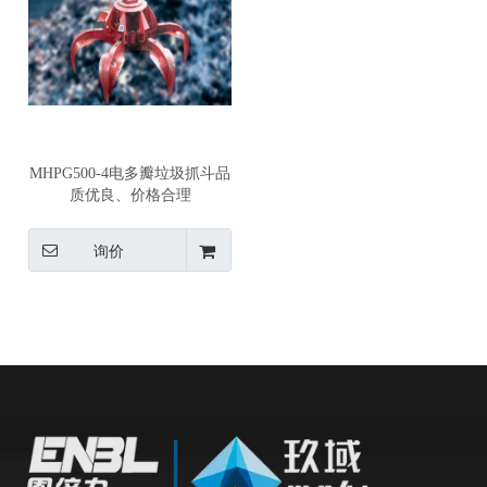
MHPG500-4电多瓣垃圾抓斗品
质优良、价格合理
询价