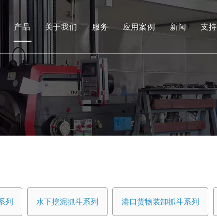
产品
关于我们
服务
应用案例
新闻
支持
环保和可再生能源抓取系列
工程液压抓斗系列
环保料斗
水下挖泥抓斗系列
港口货物装卸抓斗系列
专用工具
船用抓斗系列
系列
水下挖泥抓斗系列
港口货物装卸抓斗系列