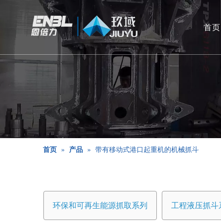
首页
首页
»
产品
»
带有移动式港口起重机的机械抓斗
环保和可再生能源抓取系列
工程液压抓斗