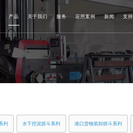
产品
关于我们
服务
应用案例
新闻
支持
环保和可再生能源抓取系列
工程液压抓斗系列
环保料斗
水下挖泥抓斗系列
港口货物装卸抓斗系列
专用工具
船用抓斗系列
系列
水下挖泥抓斗系列
港口货物装卸抓斗系列