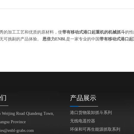
秀的加工工艺和优质的原材料，使
带有移动式港口起重机的机械抓斗
的性
来无可挑剔的产品体验。
恩倍力ENBL
是一家专业的中国
带有移动式港口起
们
产品展示
港口货物装卸抓斗系列
5 Weijing Road Qiandeng Town,
无线电遥控器
iangsu Province
环保和可再生能源抓取系列
les@enbl-grabs.com