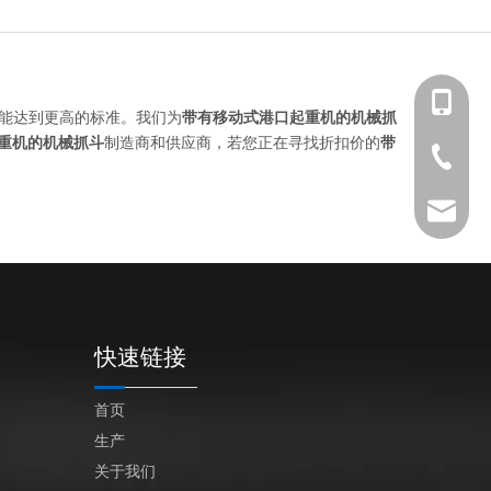
+86 139-
能达到更高的标准。我们为
带有移动式港口起重机的机械抓
重机的机械抓斗
制造商和供应商，若您正在寻找折扣价的
带
+86 139-
+86-512-
+86 189-
After-sa
sales@en
快速链接
首页
生产
关于我们