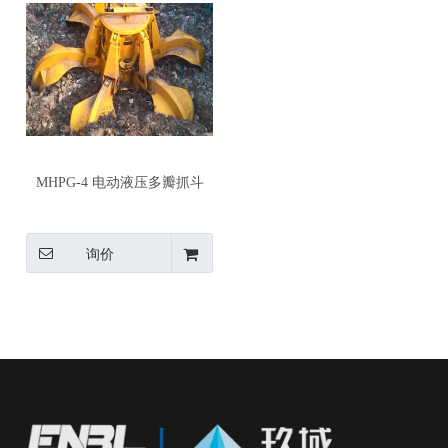
MHPG-4 电动液压多瓣抓斗
询价