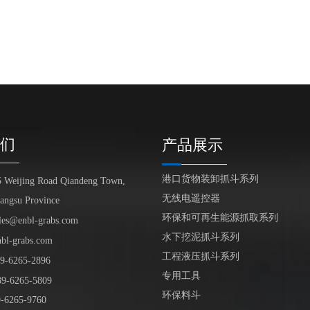
们
产品展示
港口货物装卸抓斗系列
5 Weijing Road Qiandeng Town,
无线电遥控器
iangsu Province
环保和可再生能源抓取系列
les@enbl-grabs.com
水下挖泥抓斗系列
nbl-grabs.com
工程液压抓斗系列
9
-
6265
-
2896
专用工具
39
-6265-5809
环保料斗
6265-9760