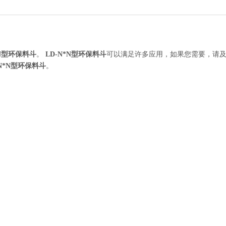
*N型环保料斗
。
LD-N*N型环保料斗
可以满足许多应用，如果您需要，请
-N*N型环保料斗
。