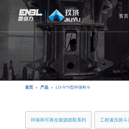
首页
首页
»
产品
»
LD-N*N型环保料斗
环保和可再生能源抓取系列
工程液压抓斗