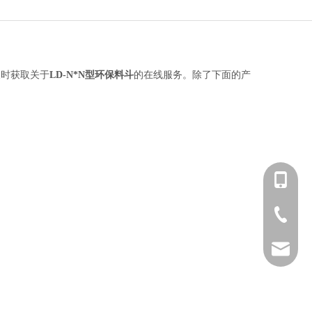
及时获取关于
LD-N*N型环保料斗
的在线服务。除了下面的产
+86 139-
+86 139-
+86-512-
+86 189-
After-sa
sales@en