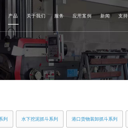
产品
关于我们
服务
应用案例
新闻
支持
环保和可再生能源抓取系列
工程液压抓斗系列
环保料斗
水下挖泥抓斗系列
港口货物装卸抓斗系列
专用工具
船用抓斗系列
系列
水下挖泥抓斗系列
港口货物装卸抓斗系列