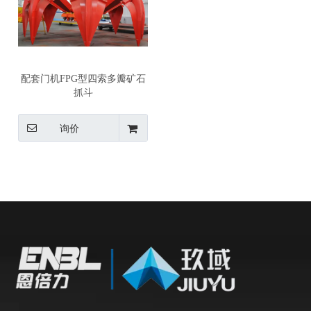
配套门机FPG型四索多瓣矿石
抓斗
询价