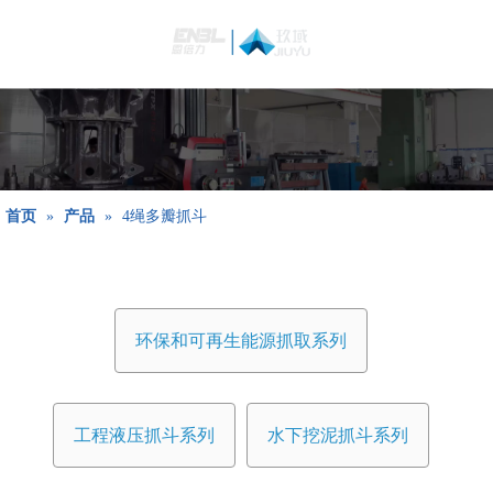
简体中文
Bahasa
indonesia
日本語
Pусский
Français
首页
»
产品
»
4绳多瓣抓斗
العربية
English
环保和可再生能源抓取系列
工程液压抓斗系列
水下挖泥抓斗系列