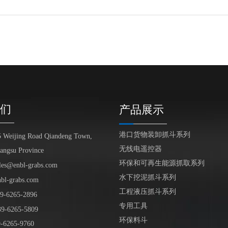
们
产品展示
港口货物装卸抓斗系列
5 Weijing Road Qiandeng Town,
无线电遥控器
iangsu Province
环保和可再生能源抓取系列
les@enbl-grabs.com
水下挖泥抓斗系列
nbl-grabs.com
工程液压抓斗系列
9
-
6265
-
2896
专用工具
39
-6265-5809
环保料斗
6265-9760