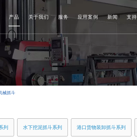
产品
关于我们
服务
应用案例
新闻
支持
环保和可再生能源抓取系列
工程液压抓斗系列
环保料斗
水下挖泥抓斗系列
港口货物装卸抓斗系列
机械抓斗
专用工具
船用抓斗系列
系列
水下挖泥抓斗系列
港口货物装卸抓斗系列