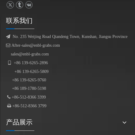
联系我们

No. 235 Weijing Road Qiandeng Town, Kunshan, Jiangsu Province

After-sales@enbl-grabs.com
sales@enbl-grabs.com

+86
139
-
6265
-
2896
+86
139
-6265-5809
+86 139-6265-9760
+86 189-1780-5198

+86-512-8366 3399

+86-512-8366 3799
产品展示