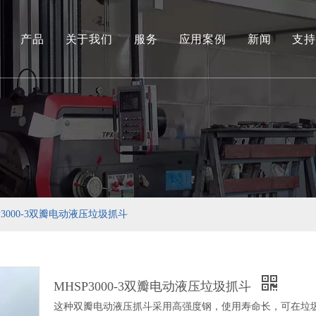
产品
关于我们
服务
应用案例
新闻
支持
环保和可再生能源抓取系列
工程液压抓斗系列
环保料斗
水下挖泥抓斗系列
港口货物装卸抓斗系列
P3000-3双瓣电动液压垃圾抓斗
专用工具
船用抓斗系列
MHSP3000-3双瓣电动液压垃圾抓斗
这种双瓣电动液压抓斗采用高强度钢，使用寿命长，可在垃