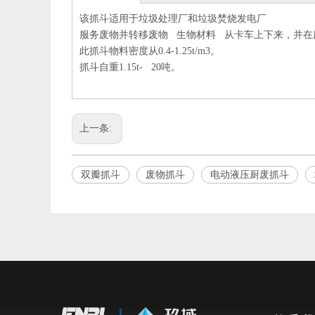
该抓斗适用于垃圾处理厂和垃圾焚烧发电厂
服务废物并转移废物 生物材料 从卡车上下来，并在
此抓斗物料密度从0.4-1.25t/m3。
抓斗自重1.15t- 20吨。
上一条:
双瓣抓斗
废物抓斗
电动液压厨废抓斗