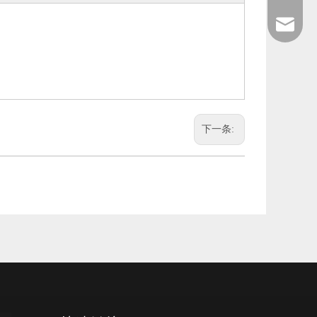
+86 189-
After-sa
sales@en
下一条: