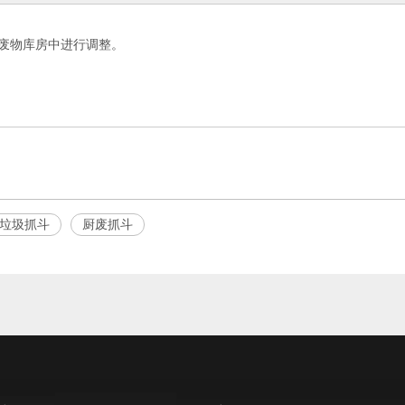
废物库房中进行调整。
垃圾抓斗
厨废抓斗