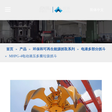
简体中文
Bahasa
indonesia
日本語
Pусский
Français
首页
»
产品
»
环保和可再生能源抓取系列
»
电液多部分抓斗
العربية
»
MHPG-4电动液压多瓣垃圾抓斗
English