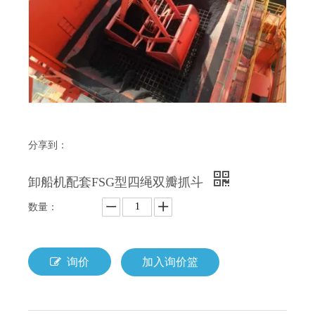
分享到：
卸船机配套FSG型四绳双瓣抓斗
数量：
询价
加入询价篮