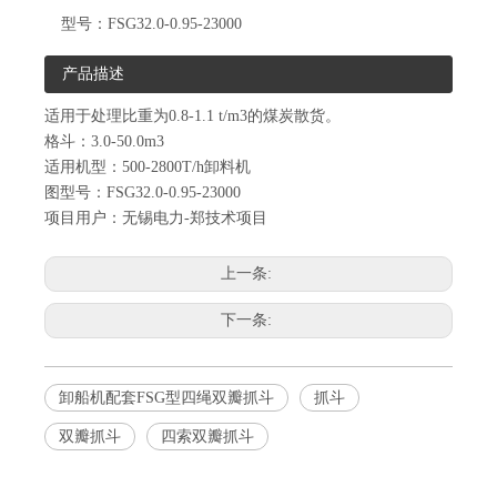
型号：
FSG32.0-0.95-23000
产品描述
适用于处理比重为0.8-1.1 t/m3的煤炭散货。
格斗：3.0-50.0m3
适用机型：500-2800T/h卸料机
图型号：FSG32.0-0.95-23000
项目用户：无锡电力-郑技术项目
上一条:
下一条:
卸船机配套FSG型四绳双瓣抓斗
抓斗
双瓣抓斗
四索双瓣抓斗