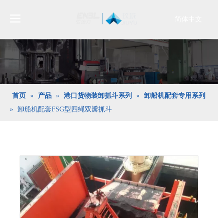
简体中文
Bahasa
indonesia
日本語
Pусский
Français
首页
»
产品
»
港口货物装卸抓斗系列
»
卸船机配套专用系列
العربية
»
卸船机配套FSG型四绳双瓣抓斗
English