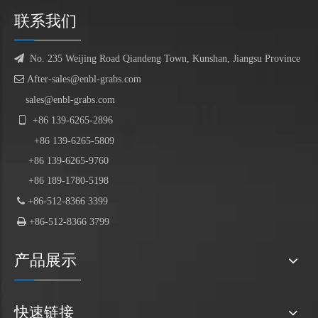
联系我们

No. 235 Weijing Road Qiandeng Town, Kunshan, Jiangsu Province

After-sales@enbl-grabs.com
sales@enbl-grabs.com

+86
139
-
6265
-
2896
+86
139
-6265-5809
+86 139-6265-9760
+86 189-1780-5198

+86-512-8366 3399

+86-512-8366 3799
产品展示
快速链接